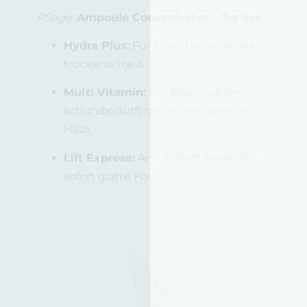
Pflege:
Ampoule Concentrates – 3er Set
Hydra Plus:
Für feuchtigkeitsarme,
trockene Haut.
Multi Vitamin:
Für geschwächte,
schutzbedürftige, müde wirkende
Haut
Lift Express:
Anti-Falten Power für
sofort glatte Haut