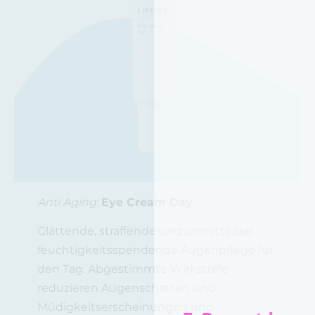
Anti Aging:
Eye Cream Day
Glättende, straffende und unmittelbar
feuchtigkeitsspendende Augenpflege für
den Tag. Abgestimmte Wirkstoffe
reduzieren Augenschatten und
Müdigkeitserscheinungen und