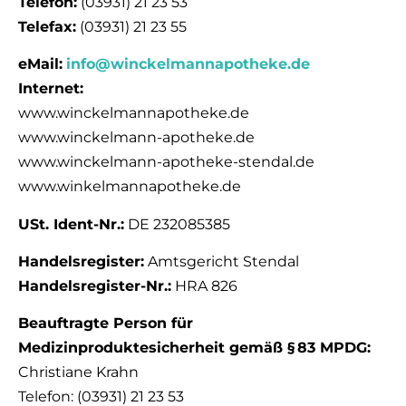
Telefon:
(03931) 21 23 53
Telefax:
(03931) 21 23 55
eMail:
info@winckelmannapotheke.de
Internet:
www.winckelmannapotheke.de
www.winckelmann-apotheke.de
www.winckelmann-apotheke-stendal.de
www.winkelmannapotheke.de
USt. Ident-Nr.:
DE 232085385
Handelsregister:
Amtsgericht Stendal
Handelsregister-Nr.:
HRA 826
Beauftragte Person für
Medizinproduktesicherheit gemäß §
83 MPDG
:
Christiane Krahn
Telefon: (03931) 21 23 53