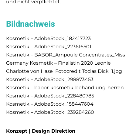
und nicht verpflichtet.
E-Rezept bequem in
Bildnachweis
unserer App einlösen!
Kosmetik – AdobeStock_182417723
Jetzt ausprobieren und Ihr Rezept mit
Kosmetik – AdobeStock_223616501
der Medi Now App und Ihrer
Kosmetik – BABOR_Ampoule Concentrates_Miss
Gesundheitskarte einlösen.
Germany Kosmetik – Finalistin 2020 Leonie
Charlotte von Hase_Fotocredit Tocias Dick_1.jpg
APP LADEN
Kosmetik – AdobeStock_298873453
Kosmetik – babor-kosmetik-behandlung-herren
Kosmetik – AdobeStock_228480785
Kosmetik – AdobeStock_158447604
Kosmetik – AdobeStock_239284260
Konzept | Design Direktion