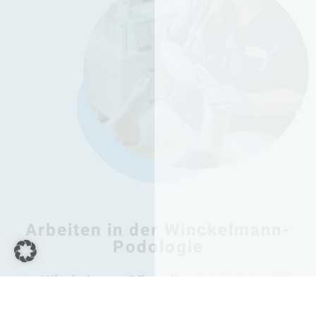
Arbeiten in der Winckelmann-
Podologie
Im
Winckelmann Pflegedienst
stehst du nicht
unter permanentem Zeitdruck. Du arbeitest